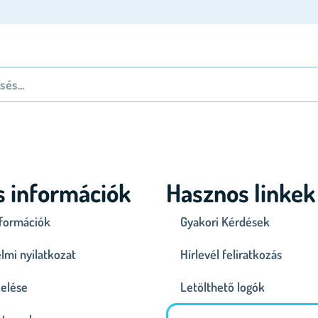
s információk
Hasznos linkek
nformációk
Gyakori Kérdések
lmi nyilatkozat
Hírlevél feliratkozás
zelése
Letölthető logók