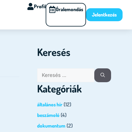
Profil
Óralemondás
Jelentkezés
Keresés
Kategóriák
(12)
általános hír
(4)
beszámoló
(2)
dokumentum