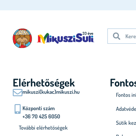
Elérhetőségek
Fonto
mikuszi(kukac)mikuszi.hu
Fontos i
Központi szám
Adatvéde
+36 70 425 6050
Sütik ke
További elérhetőségek