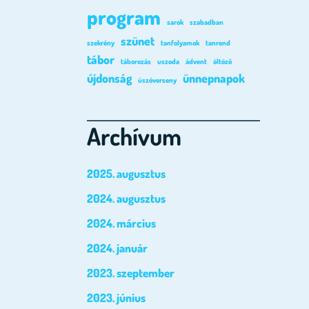
program
sarok
szabadban
szünet
szekrény
tanfolyamok
tanrend
tábor
táborozás
uszoda
ádvent
öltöző
újdonság
ünnepnapok
úszóverseny
Archívum
2025. augusztus
2024. augusztus
2024. március
2024. január
2023. szeptember
2023. június