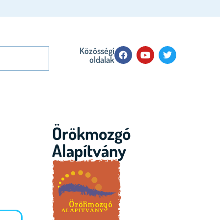
Közösségi
oldalak
Örökmozgó
Alapítvány