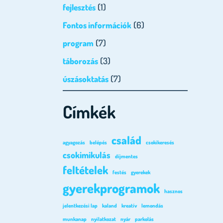
(1)
fejlesztés
(6)
Fontos információk
(7)
program
(3)
táborozás
(7)
úszásoktatás
Címkék
család
agyagozás
belépés
csokikeresés
csokimikulás
díjmentes
feltételek
festés
gyerekek
gyerekprogramok
hasznos
jelentkezési lap
kaland
kreatív
lemondás
munkanap
nyilatkozat
nyár
parkolás