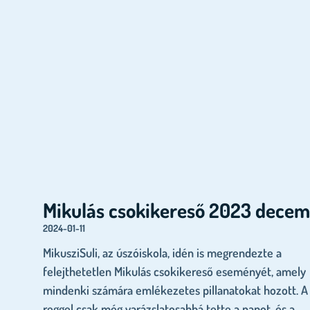
Mikulás csokikereső 2023 dece
2024-01-11
MikusziSuli, az úszóiskola, idén is megrendezte a
felejthetetlen Mikulás csokikereső eseményét, amely
mindenki számára emlékezetes pillanatokat hozott. A
reggel csak még varázslatosabbá tette a napot, és a