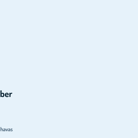
mber
 havas