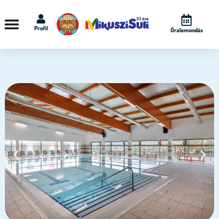
Profil
Óralemondás