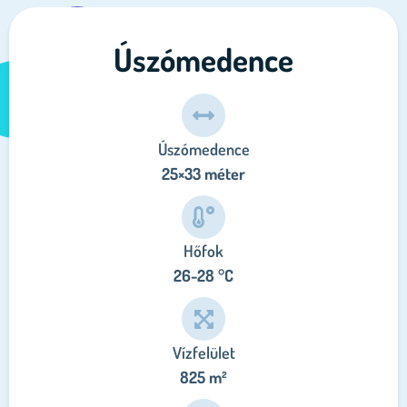
Úszómedence
Úszómedence
25×33 méter
Hőfok
26-28 °C
Vízfelület
825 m²