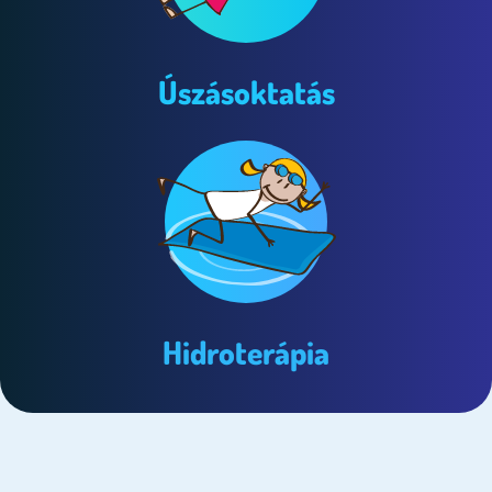
Úszásoktatás
Hidroterápia