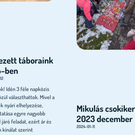
ezett táboraink
4-ben
12
ok! Idén 3 féle napközis
zül választhattok. Mivel a
k nyári elhelyezése,
Mikulás csokike
tatása egyre nagyobb
2023 december
 járó feladat, ezért ár és
2024-01-11
 kínálat szerint