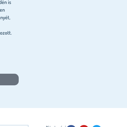
dén is
len
nyét,
ozott.