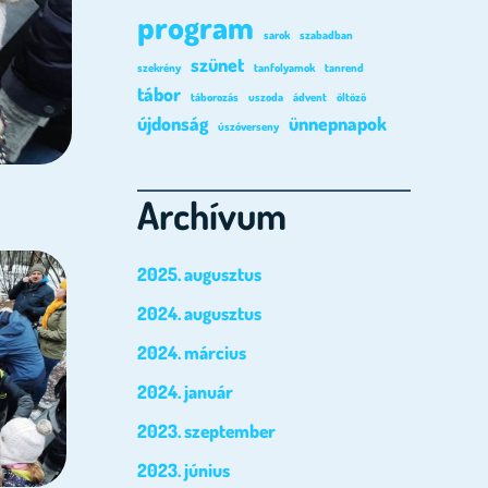
program
sarok
szabadban
szünet
szekrény
tanfolyamok
tanrend
tábor
táborozás
uszoda
ádvent
öltöző
újdonság
ünnepnapok
úszóverseny
Archívum
2025. augusztus
2024. augusztus
2024. március
2024. január
2023. szeptember
2023. június