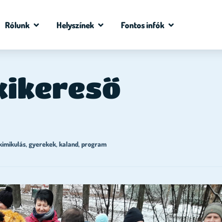
Rólunk
Helyszínek
Fontos infók
kikereső
kimikulás
,
gyerekek
,
kaland
,
program