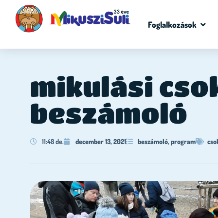
Foglalkozások
mikulási cso
beszámoló
11:48 de.
december 13, 2021
beszámoló
,
program
cso