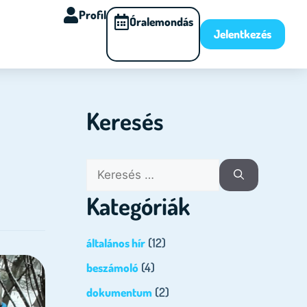
Profil
Óralemondás
Jelentkezés
Keresés
Kategóriák
(12)
általános hír
(4)
beszámoló
(2)
dokumentum