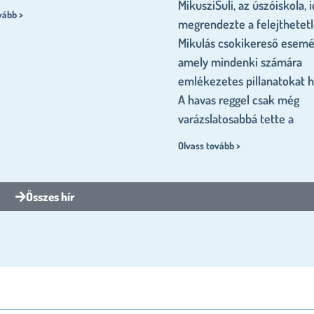
MikusziSuli, az úszóiskola, i
vább >
megrendezte a felejthetet
Mikulás csokikereső esemé
amely mindenki számára
emlékezetes pillanatokat h
A havas reggel csak még
varázslatosabbá tette a
Olvass tovább >
Összes hír