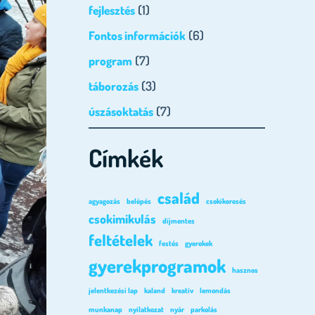
(1)
fejlesztés
(6)
Fontos információk
(7)
program
(3)
táborozás
(7)
úszásoktatás
Címkék
család
agyagozás
belépés
csokikeresés
csokimikulás
díjmentes
feltételek
festés
gyerekek
gyerekprogramok
hasznos
jelentkezési lap
kaland
kreatív
lemondás
munkanap
nyilatkozat
nyár
parkolás