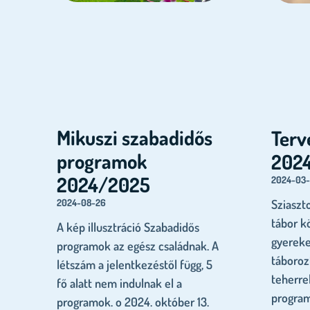
Mikuszi szabadidős
Terv
programok
202
2024/2025
2024-03-
2024-08-26
Sziaszt
tábor kö
A kép illusztráció Szabadidős
gyereke
programok az egész családnak. A
táboroz
létszám a jelentkezéstől függ, 5
teherrel
fő alatt nem indulnak el a
program
programok. o 2024. október 13.