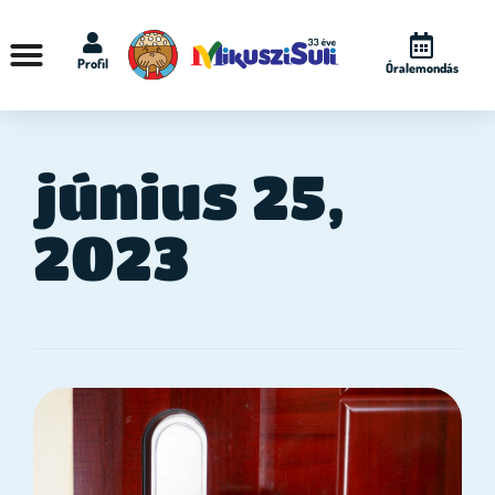
Profil
Óralemondás
június 25,
2023