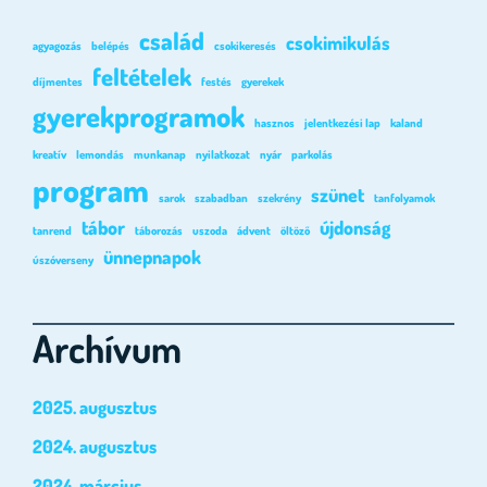
család
csokimikulás
agyagozás
belépés
csokikeresés
feltételek
díjmentes
festés
gyerekek
gyerekprogramok
hasznos
jelentkezési lap
kaland
kreatív
lemondás
munkanap
nyilatkozat
nyár
parkolás
program
szünet
sarok
szabadban
szekrény
tanfolyamok
tábor
újdonság
tanrend
táborozás
uszoda
ádvent
öltöző
ünnepnapok
úszóverseny
Archívum
2025. augusztus
2024. augusztus
2024. március