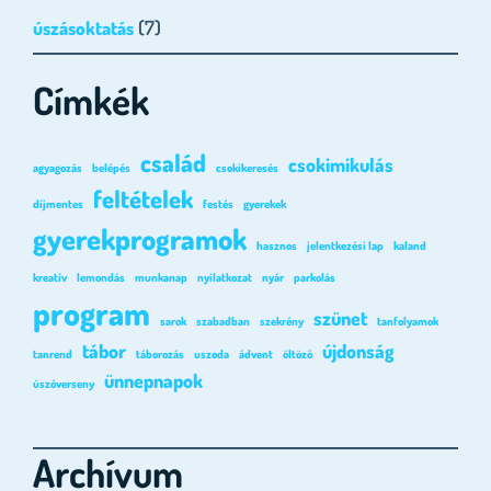
(7)
úszásoktatás
Címkék
család
csokimikulás
agyagozás
belépés
csokikeresés
feltételek
díjmentes
festés
gyerekek
gyerekprogramok
hasznos
jelentkezési lap
kaland
kreatív
lemondás
munkanap
nyilatkozat
nyár
parkolás
program
szünet
sarok
szabadban
szekrény
tanfolyamok
tábor
újdonság
tanrend
táborozás
uszoda
ádvent
öltöző
ünnepnapok
úszóverseny
Archívum